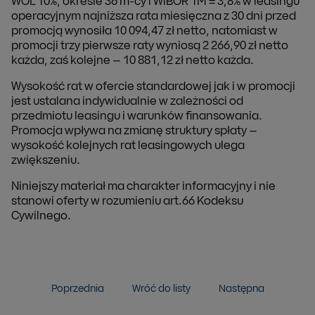
WOL 10%, okresie 36 m-cy i WIBOR 1M = 3,8% w leasingu
operacyjnym najniższa rata miesięczna z 30 dni przed
promocją wynosiła 10 094,47 zł netto, natomiast w
promocji trzy pierwsze raty wyniosą 2 266,90 zł netto
każda, zaś kolejne – 10 881,12 zł netto każda.
Wysokość rat w ofercie standardowej jak i w promocji
jest ustalana indywidualnie w zależności od
przedmiotu leasingu i warunków finansowania.
Promocja wpływa na zmianę struktury spłaty –
wysokość kolejnych rat leasingowych ulega
zwiększeniu.
Niniejszy materiał ma charakter informacyjny i nie
stanowi oferty w rozumieniu art.66 Kodeksu
Cywilnego.
Poprzednia
Wróć do listy
Następna