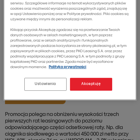
serwisu. Szczegółowe informacje na temat wykorzystywanych plików
W czasach zwiększonej presji kosztowej z powodu
cookies oraz możliwość wyrażenia poszczególnych zgód, znajdują się
wysokich cen paliw chcemy wesprzeć Klientów z
w opcji Ustawienia poniżej oraz w Polityce prywatności. Pliki cookies są
używane między innymi do personalizacji reklam.
branży transportowej. Promocja „Leasing bez
przestojów” ma ułatwić im zachowanie płynności
Klikając przycisk Akceptuję zgadzasz się na przetwarzanie Twoich
finansowej na początku inwestycji: dla umów
danych osobowych w celach marketingowych, w tym poprzez
zawartych do 30 września 2026 roku oferujemy
profilowanie, oraz w celach analitycznych i funkcjonalnych
zarejestrowanych podczas korzystania ze strony pkoleasing.pl, w tym
obniżenie trzech pierwszych rat leasingu do wysokości
zapisywanych w plikach cookies, przez PKO Leasing S.A. oraz przez
samych odsetek.
podmioty współpracujące z PKO Leasing S.A. w tym podmioty z grupy
kapitałowej PKO oraz partnerów. Zgoda może być wycofana w
Z obniżonych rat mogą skorzystać jedynie
dowolnym momencie.
Polityka prywatności
przedsiębiorcy z branży transportowej po otrzymaniu
wymaganej oceny zdolności kredytowej.
Ustawienia
Akceptuję
Skorzystaj z promocji
Promocja polega na obniżeniu wysokości trzech
pierwszych rat leasingowych do poziomu
odpowiadającego części odsetkowej raty. Np. dla
ciągnika siodłowego o wartości 450 000 zł netto przy