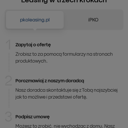
Leasing w trzech krokach
PKO Leasing Online w Twoim sklepie
Finansowanie maszyn rolniczych
Ubezpieczenie majątku
Pozwól swoim klientom zapłacić leasingiem już podcza
pkoleasing.pl
iPKO
Ciągniki, kombajny, sieczkarnie
Ubezpieczenie budynków, maszyn, urządzeń
1
Zapytaj o ofertę
Finansowanie transformacji energetycznej
pkoleasing.pl
Ubezpieczenie komunikacyjne
OZE,
efektywność energetyczna,
recykling
Zrobisz to za pomocą formularzy na stronach
OC/AC, NNW, PAS, Zielona Karta, Assistance
produktowych.
PKO Leasing Online
Sprzęt IT, fotograficzny, RTV, AGD
2
Porozmawiaj z naszym doradcą
Nasz doradca skontaktuje się z Tobą najszybciej
InvestEU
jak to możliwe i przedstawi ofertę.
Program gwarancyjny dla młodych firm i inwestycji w t
3
Podpisz umowę
Możesz to zrobić, nie wychodząc z domu. Nasz