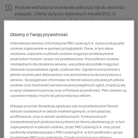
Podane wartości procentowe odnoszą się do wartości
pojazdu. Oferta dotyczy wybranych modeli BYD. O
możliwości skorzystania z oferty decyduje ocena zdolności
kredytowej leasingobiorcy.
Dbamy o Twoją prywatność
Internetowe serwisy informacyjne PKO Leasing S.A. wykorzystują pliki
Pozycja numer 1
Pozycja numer 2
cookies zapisywane w pamięci przeglądarki. Dane, w tym dane
osobowe, zapisane w plikach cookies mogą być przekazywane
podmiotom trzecim i przez nie przetwarzane. Poza plikami cookies
niezbędnymi dla działania serwisu, wszystkie pozostałe mogą być
zbierane na podstawie zgody użytkownika. Zgoda na korzystanie z
plików cookies jest dobrowolna i nie jest konieczna do korzystania z
Czego potrzebujesz?
serwisu. Szczegółowe informacje na temat wykorzystywanych plików
cookies oraz możliwość wyrażenia poszczególnych zgód, znajdują się
w opcji Ustawienia poniżej oraz w Polityce prywatności. Pliki cookies są
używane między innymi do personalizacji reklam.
Finansowanie pojazdów
Klikając przycisk Akceptuję zgadzasz się na przetwarzanie Twoich
danych osobowych w celach marketingowych, w tym poprzez
profilowanie, oraz w celach analitycznych i funkcjonalnych
Finansowanie pojazdów
Finansowanie samochodów
zarejestrowanych podczas korzystania ze strony pkoleasing.pl, w tym
zapisywanych w plikach cookies, przez PKO Leasing S.A. oraz przez
Samochody osobowe i dostawcze do
podmioty współpracujące z PKO Leasing S.A. w tym podmioty z grupy
3,5 tony
kapitałowej PKO oraz partnerów. Zgoda może być wycofana w