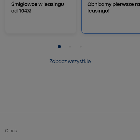
Śmigłowce w leasingu
Obniżamy pierwsze ra
od 104%!
leasingu!
Pozycja numer 1
Pozycja numer 2
Pozycja numer 3
Zobacz wszystkie
O nas