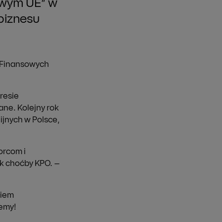
owym UE” w
biznesu
 Finansowych
.
resie
ne. Kolejny rok
ijnych w Polsce,
orcom i
k choćby KPO. –
niem
jemy!