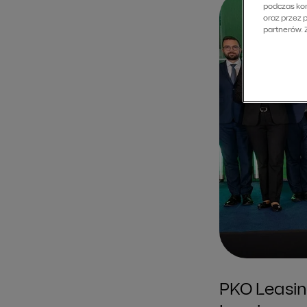
podczas kor
oraz przez 
partnerów.
PKO Leasin