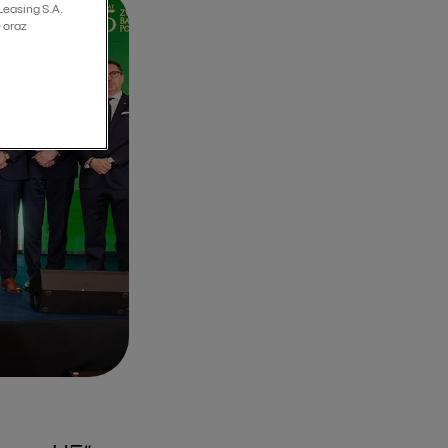
Leasing S.A.
 oraz