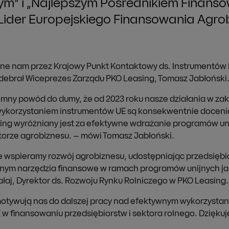
m” i „Najlepszym Pośrednikiem Finans
„Lider Europejskiego Finansowania Agro
ne nam przez Krajowy Punkt Kontaktowy ds. Instrumentów
ebrał Wiceprezes Zarządu PKO Leasing, Tomasz Jabłoński
omny powód do dumy, że od 2023 roku nasze działania w zak
wykorzystaniem instrumentów UE są konsekwentnie docenia
ing wyróżniany jest za efektywne wdrażanie programów un
torze agrobiznesu. – mówi Tomasz Jabłoński.
e wspieramy rozwój agrobiznesu, udostępniając przedsiębi
nym narzędzia finansowe w ramach programów unijnych ja
łaj, Dyrektor ds. Rozwoju Rynku Rolniczego w PKO Leasing.
motywują nas do dalszej pracy nad efektywnym wykorzysta
w finansowaniu przedsiębiorstw i sektora rolnego. Dzięku