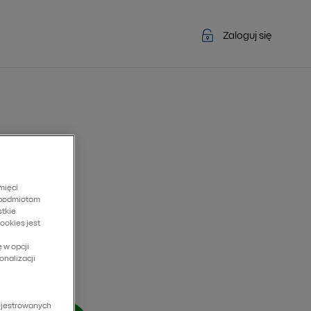
Zaloguj się
mięci
 podmiotom
stkie
ookies jest
 w opcji
onalizacji
rejestrowanych