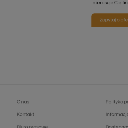
Interesuje Cię f
Zapytaj o ofe
O nas
Polityka 
Kontakt
Informacj
Biuro prasowe
Dostępno