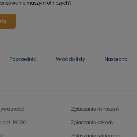
inansowanie maszyn rolniczych?
rtę
Poprzednia
Wróć do listy
Następna
prywatności
Zgłaszanie naruszeń
e dot. RODO
Zgłaszanie szkody
ść
Zgłaszanie reklamacji