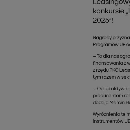
Leasingowy
konkursie 
2025”!
Nagrody przyzna
Programów UE od
– To dla nas ogr
finansowania z 
z rzędu PKO Leas
tym razem w sek
– Od lat aktywni
producentom rol
dodaje Marcin Ha
Wyróżnienia te 
instrumentów UE 