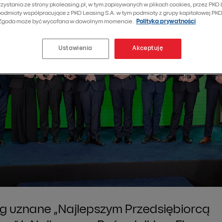
zystania ze strony pkoleasing.pl, w tym zapisywanych w plikach cookies, przez PKO 
podmioty współpracujące z PKO Leasing S.A. w tym podmioty z grupy kapitałowej PKO
 Zgoda może być wycofana w dowolnym momencie.
Polityka prywatności
Ustawienia
Akceptuję
g uznane „Najlepszym Przedsiębiorcą