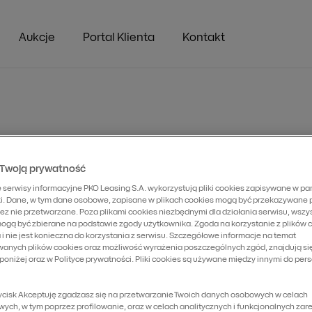
Aukcje
Portal Klienta
Kontakt
y w konkursie Lider
Twoją prywatność
jskiego Finansowania
 serwisy informacyjne PKO Leasing S.A. wykorzystują pliki cookies zapisywane w pa
i. Dane, w tym dane osobowe, zapisane w plikach cookies mogą być przekazywane
rzez nie przetwarzane. Poza plikami cookies niezbędnymi dla działania serwisu, wszy
iznesu
ogą być zbierane na podstawie zgody użytkownika. Zgoda na korzystanie z plików c
i nie jest konieczna do korzystania z serwisu. Szczegółowe informacje na temat
anych plików cookies oraz możliwość wyrażenia poszczególnych zgód, znajdują się
poniżej oraz w Polityce prywatności. Pliki cookies są używane między innymi do pers
zycisk Akceptuję zgadzasz się na przetwarzanie Twoich danych osobowych w celach
ych, w tym poprzez profilowanie, oraz w celach analitycznych i funkcjonalnych za