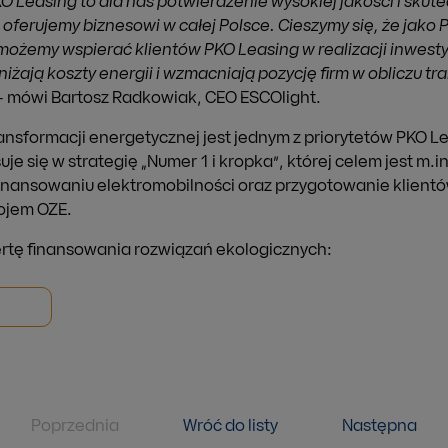
O Leasing to dla nas potwierdzenie wysokiej jakości i skut
 oferujemy biznesowi w całej Polsce. Cieszymy się, że jako 
ożemy wspierać klientów PKO Leasing w realizacji inwestyc
iżają koszty energii i wzmacniają pozycję firm w obliczu tr
 mówi Bartosz Radkowiak, CEO ESCOlight.
nsformacji energetycznej jest jednym z priorytetów PKO Le
je się w strategię „Numer 1 i kropka”, której celem jest m.i
 finansowaniu elektromobilności oraz przygotowanie klient
ojem OZE.
ertę finansowania rozwiązań ekologicznych:
Poprzednia
Wróć do listy
Następna