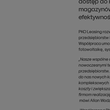
dostęp do 
magazynów 
efektywnoś
PKO Leasing roz
przedsiębiorstw 
Współpraca umożl
fotowoltaikę, sy
„Nasze wspólne d
nowoczesnymi te
przedsiębiorstw.
do nas nowych kl
kompleksowych r
koszty i zwiększ
firmom realizac
mówi Allan Wodz