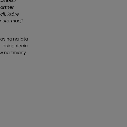
eczności
Partner
ji, które
ansformacji
asing na lata
n. osiągnięcie
ów na zmiany