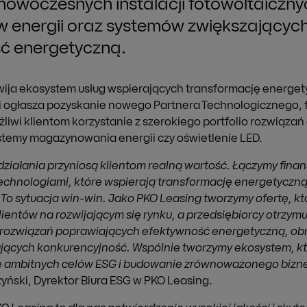
nowoczesnych instalacji fotowoltaiczny
energii oraz systemów zwiększającyc
ć energetyczną.
wija ekosystem usług wspierających transformację energe
i ogłasza pozyskanie nowego Partnera Technologicznego, f
iwi klientom korzystanie z szerokiego portfolio rozwiąza
stemy magazynowania energii czy oświetlenie LED.
ziałania przyniosą klientom realną wartość. Łączymy fina
chnologiami, które wspierają transformację energetyczn
 To sytuacja win-win. Jako PKO Leasing tworzymy ofertę, kt
ientów na rozwijającym się rynku, a przedsiębiorcy otrzym
ozwiązań poprawiających efektywność energetyczną, ob
ających konkurencyjność. Wspólnie tworzymy ekosystem, kt
ję ambitnych celów ESG i budowanie zrównoważonego bizne
yński, Dyrektor Biura ESG w PKO Leasing.