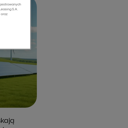
rejestrowanych
Leasing S.A.
 oraz
skają