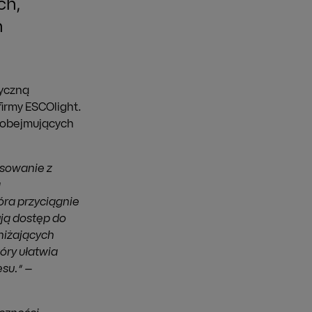
ch,
h
tyczną
irmy ESCOlight.
ń obejmujących
nsowanie z
ą
óra przyciągnie
ują dostęp do
niżających
óry ułatwia
su.”
–