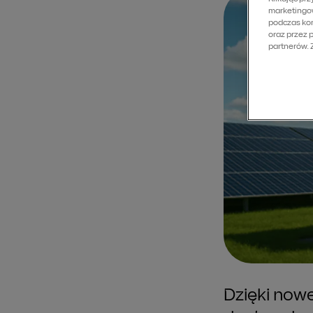
marketingow
podczas kor
oraz przez 
partnerów.
Dzięki now