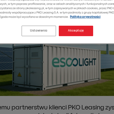
ych, w tym poprzez profilowanie, oraz w celach analitycznych i funkcjonalnych za
zystania ze strony pkoleasing.pl, w tym zapisywanych w plikach cookies, przez PKO 
podmioty współpracujące z PKO Leasing S.A. w tym podmioty z grupy kapitałowej PKO
 Zgoda może być wycofana w dowolnym momencie.
Polityka prywatności
Ustawienia
Akceptuję
emu partnerstwu klienci PKO Leasing zy