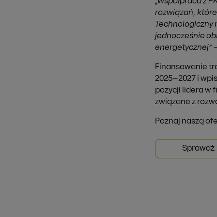
„Współpraca z PK
rozwiązań, które
Technologiczny m
jednocześnie obn
energetycznej”
–
Finansowanie tra
2025–2027 i wpisu
pozycji lidera w
związane z rozw
Poznaj naszą of
Sprawdź